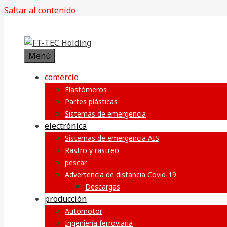
Saltar al contenido
Menú
comercio
Elastómeros
Partes plásticas
Sistemas de emergencia
electrónica
Sistemas de emergencia AIS
Rastro y rastreo
pescar
Advertencia de distancia Covid-19
Descargas
producción
Automotor
Ingeniería ferroviaria